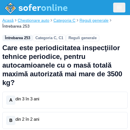
Acasă
Chestionare auto
Categoria C
Reguli generale
Întrebarea 253
Întrebarea 253
Categoria C, C1
Reguli generale
Care este periodicitatea inspecţiilor
tehnice periodice, pentru
autocamioanele cu o masă totală
maximă autorizată mai mare de 3500
kg?
din 3 în 3 ani
A
din 2 în 2 ani
B