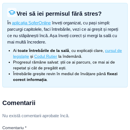
Vrei să iei permisul fără stres?
În
aplicația SoferOnline
înveți organizat, cu pași simpli:
parcurgi capitolele, faci întrebările, vezi ce ai greșit și repeți
ce nu stăpânești încă. Așa înveți corect și mergi la sală cu
mai multă încredere.
Ai
toate întrebările de la sală
, cu explicații clare,
cursul de
legislație
și
Codul Rutier
la îndemână.
Progresul rămâne salvat: știi ce ai parcurs, ce mai ai de
repetat și cât de pregătit ești.
Întrebările greșite revin în mediul de învățare până
fixezi
corect informația
.
Comentarii
Nu există comentarii aprobate încă.
Comentariu
*