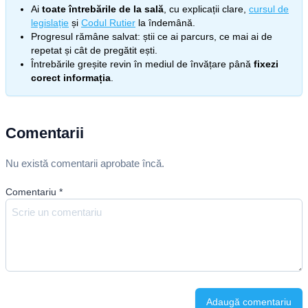
Ai
toate întrebările de la sală
, cu explicații clare,
cursul de
legislație
și
Codul Rutier
la îndemână.
Progresul rămâne salvat: știi ce ai parcurs, ce mai ai de
repetat și cât de pregătit ești.
Întrebările greșite revin în mediul de învățare până
fixezi
corect informația
.
Comentarii
Nu există comentarii aprobate încă.
Comentariu
*
Adaugă comentariu