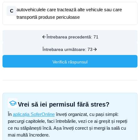
autovehiculele care tractează alte vehicule sau care
C
transportă produse periculoase
Întrebarea precedentă:
71
Întrebarea următoare:
73
Verifică răspunsul
Vrei să iei permisul fără stres?
În
aplicația SoferOnline
înveți organizat, cu pași simpli:
parcurgi capitolele, faci întrebările, vezi ce ai greșit și repeți
ce nu stăpânești încă. Așa înveți corect și mergi la sală cu
mai multă încredere.