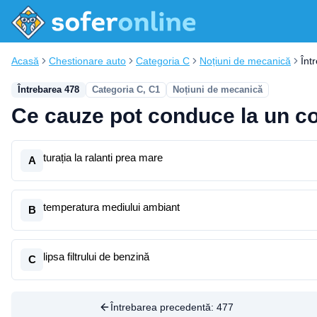
Acasă
Chestionare auto
Categoria C
Noțiuni de mecanică
Înt
Întrebarea 478
Categoria C, C1
Noțiuni de mecanică
Ce cauze pot conduce la un c
turația la ralanti prea mare
A
temperatura mediului ambiant
B
lipsa filtrului de benzină
C
Întrebarea precedentă:
477