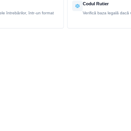
Codul Rutier
e întrebărilor, într-un format
Verifică baza legală dacă v