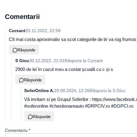
Comentarii
Cursant
20.11.2022, 22:58
Cît mai costa aproximativ sa scot categorile de tir va rog frumo
Răspunde
S Gicu
30.12.2022, 21:01
Răspuns la
Cursant
2900 de lei în cazul meu a costat școală cu c și s
Răspunde
SoferOnline A.
29.08.2024, 12:26
Răspuns la
S Gicu
Vă invitam si pe Grupul Soferilor : https://www.facebook.c
#soferonline #chestionareauto #DRPCIV.ro #DGPCI.ro
Răspunde
Comentariu
*