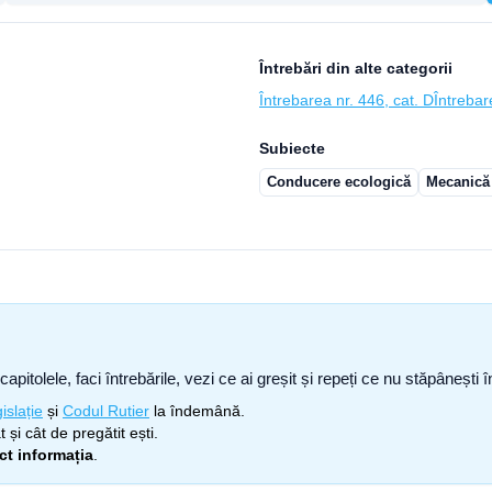
Întrebări din alte categorii
Întrebarea nr. 446, cat. D
Întrebar
Subiecte
Conducere ecologică
Mecanică
capitolele, faci întrebările, vezi ce ai greșit și repeți ce nu stăpâneșt
islație
și
Codul Rutier
la îndemână.
 și cât de pregătit ești.
ect informația
.