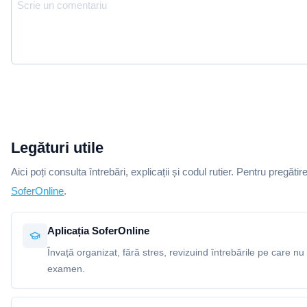
Legături utile
Aici poți consulta întrebări, explicații și codul rutier. Pentru pregătir
SoferOnline
.
Aplicația SoferOnline
Învață organizat, fără stres, revizuind întrebările pe care nu 
examen.