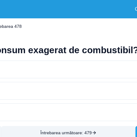
rebarea 478
onsum exagerat de combustibil
Întrebarea următoare:
479