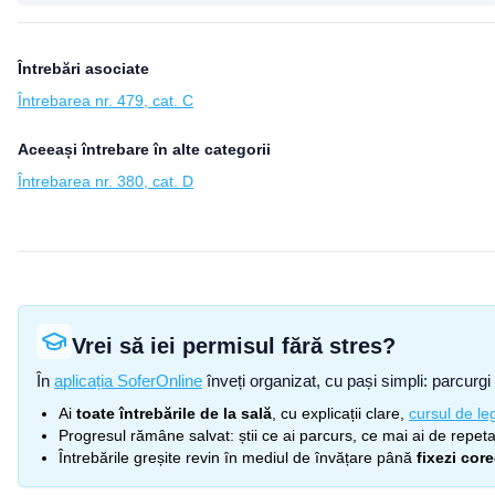
Întrebări asociate
Întrebarea nr. 479, cat. C
Aceeași întrebare în alte categorii
Întrebarea nr. 380, cat. D
Vrei să iei permisul fără stres?
În
aplicația SoferOnline
înveți organizat, cu pași simpli: parcurgi 
Ai
toate întrebările de la sală
, cu explicații clare,
cursul de leg
Progresul rămâne salvat: știi ce ai parcurs, ce mai ai de repetat
Întrebările greșite revin în mediul de învățare până
fixezi cor