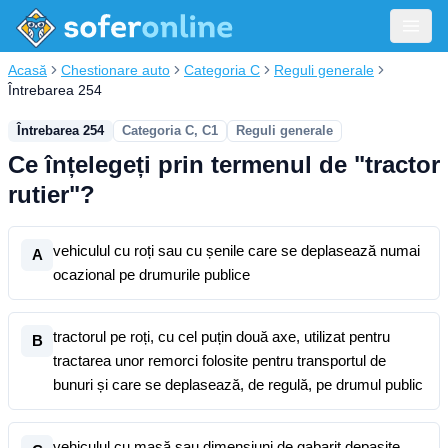
Acasă
Chestionare auto
Categoria C
Reguli generale
Întrebarea 254
Întrebarea 254
Categoria C, C1
Reguli generale
Ce înțelegeți prin termenul de "tractor
rutier"?
vehiculul cu roți sau cu șenile care se deplasează numai
A
ocazional pe drumurile publice
tractorul pe roți, cu cel puțin două axe, utilizat pentru
B
tractarea unor remorci folosite pentru transportul de
bunuri și care se deplasează, de regulă, pe drumul public
vehiculul cu masă sau dimensiuni de gabarit depașite,