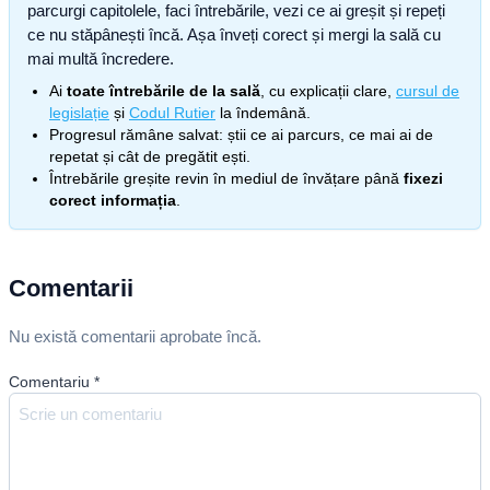
parcurgi capitolele, faci întrebările, vezi ce ai greșit și repeți
ce nu stăpânești încă. Așa înveți corect și mergi la sală cu
mai multă încredere.
Ai
toate întrebările de la sală
, cu explicații clare,
cursul de
legislație
și
Codul Rutier
la îndemână.
Progresul rămâne salvat: știi ce ai parcurs, ce mai ai de
repetat și cât de pregătit ești.
Întrebările greșite revin în mediul de învățare până
fixezi
corect informația
.
Comentarii
Nu există comentarii aprobate încă.
Comentariu
*