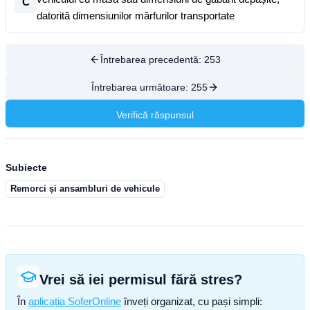
C
datorită dimensiunilor mărfurilor transportate
Întrebarea precedentă:
253
Întrebarea următoare:
255
Verifică răspunsul
Subiecte
Remorci și ansambluri de vehicule
Vrei să iei permisul fără stres?
În
aplicația SoferOnline
înveți organizat, cu pași simpli: