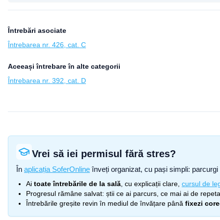
Întrebări asociate
Întrebarea nr. 426, cat. C
Aceeași întrebare în alte categorii
Întrebarea nr. 392, cat. D
Vrei să iei permisul fără stres?
În
aplicația SoferOnline
înveți organizat, cu pași simpli: parcurgi 
Ai
toate întrebările de la sală
, cu explicații clare,
cursul de leg
Progresul rămâne salvat: știi ce ai parcurs, ce mai ai de repetat
Întrebările greșite revin în mediul de învățare până
fixezi cor