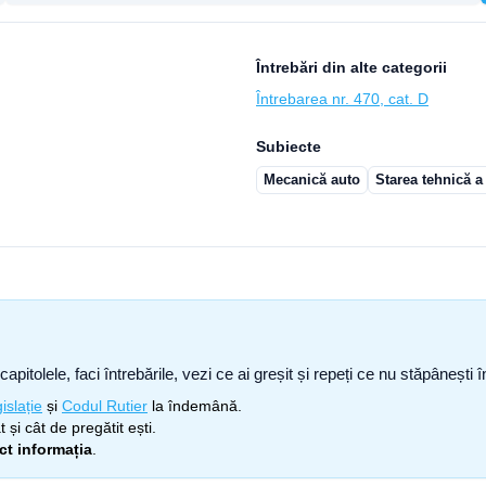
Întrebări din alte categorii
Întrebarea nr. 470, cat. D
Subiecte
Mecanică auto
Starea tehnică a
capitolele, faci întrebările, vezi ce ai greșit și repeți ce nu stăpâneșt
islație
și
Codul Rutier
la îndemână.
 și cât de pregătit ești.
ect informația
.