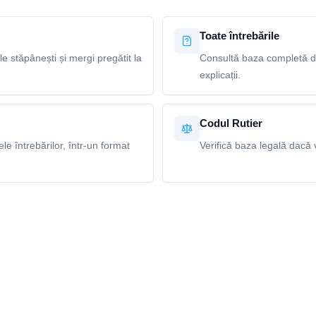
Toate întrebările
le stăpânești și mergi pregătit la
Consultă baza completă de 
explicații.
Codul Rutier
e întrebărilor, într-un format
Verifică baza legală dacă v