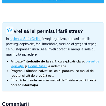
Vrei să iei permisul fără stres?
În
aplicația SoferOnline
înveți organizat, cu pași simpli:
parcurgi capitolele, faci întrebările, vezi ce ai greșit și repeți
ce nu stăpânești încă. Așa înveți corect și mergi la sală cu
mai multă încredere.
Ai
toate întrebările de la sală
, cu explicații clare,
cursul de
legislație
și
Codul Rutier
la îndemână.
Progresul rămâne salvat: știi ce ai parcurs, ce mai ai de
repetat și cât de pregătit ești.
Întrebările greșite revin în mediul de învățare până
fixezi
corect informația
.
Comentarii