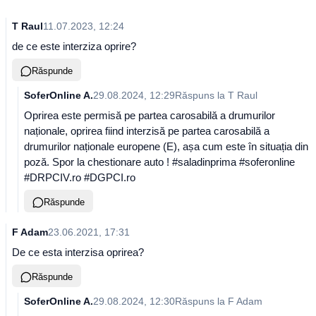
T Raul
11.07.2023, 12:24
de ce este interziza oprire?
Răspunde
SoferOnline A.
29.08.2024, 12:29
Răspuns la
T Raul
Oprirea este permisă pe partea carosabilă a drumurilor
naționale, oprirea fiind interzisă pe partea carosabilă a
drumurilor naționale europene (E), așa cum este în situația din
poză. Spor la chestionare auto ! #saladinprima #soferonline
#DRPCIV.ro #DGPCI.ro
Răspunde
F Adam
23.06.2021, 17:31
De ce esta interzisa oprirea?
Răspunde
SoferOnline A.
29.08.2024, 12:30
Răspuns la
F Adam