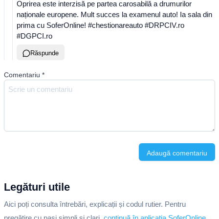
Oprirea este interzisă pe partea carosabilă a drumurilor
naționale europene. Mult succes la examenul auto! Ia sala din
prima cu SoferOnline! #chestionareauto #DRPCIV.ro
#DGPCI.ro
Răspunde
Comentariu
*
Adaugă comentariu
Legături utile
Aici poți consulta întrebări, explicații și codul rutier. Pentru
pregătire cu pași simpli și clari,
continuă în aplicația SoferOnline
.