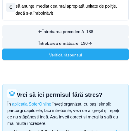
să anunţe imediat cea mai apropiată unitate de poliţie,
C
dacă s-a îmbolnăvit
Întrebarea precedentă:
188
Întrebarea următoare:
190
Verifică răspunsul
Vrei să iei permisul fără stres?
În
aplicația SoferOnline
înveți organizat, cu pași simpli:
parcurgi capitolele, faci întrebările, vezi ce ai greșit și repeți
ce nu stăpânești încă. Așa înveți corect și mergi la sală cu
mai multă încredere.