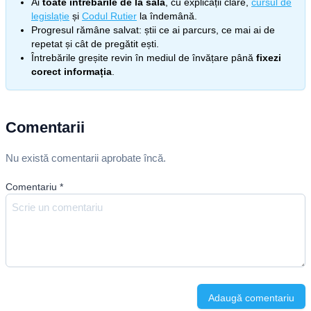
Ai
toate întrebările de la sală
, cu explicații clare,
cursul de
legislație
și
Codul Rutier
la îndemână.
Progresul rămâne salvat: știi ce ai parcurs, ce mai ai de
repetat și cât de pregătit ești.
Întrebările greșite revin în mediul de învățare până
fixezi
corect informația
.
Comentarii
Nu există comentarii aprobate încă.
Comentariu
*
Adaugă comentariu