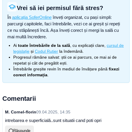
Vrei să iei permisul fără stres?
În
aplicația SoferOnline
înveți organizat, cu pași simpli:
parcurgi capitolele, faci întrebările, vezi ce ai greșit și repeți
ce nu stăpânești încă. Așa înveți corect și mergi la sală cu
mai multă încredere.
Ai
toate întrebările de la sală
, cu explicații clare,
cursul de
legislație
și
Codul Rutier
la îndemână.
Progresul rămâne salvat: știi ce ai parcurs, ce mai ai de
repetat și cât de pregătit ești.
Întrebările greșite revin în mediul de învățare până
fixezi
corect informația
.
Comentarii
M. Cornel-florin
09.04.2025, 14:35
intrebarea e superficială..sunt situatii cand poti opri
Răspunde