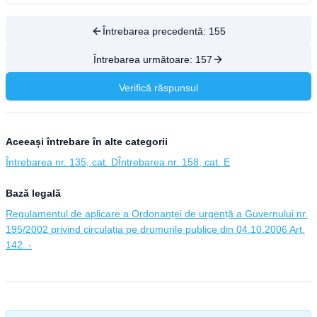
Întrebarea precedentă:
155
Întrebarea următoare:
157
Verifică răspunsul
Aceeași întrebare în alte categorii
Întrebarea nr. 135, cat. D
Întrebarea nr. 158, cat. E
Bază legală
Regulamentul de aplicare a Ordonanței de urgență a Guvernului nr.
195/2002 privind circulația pe drumurile publice din 04.10.2006 Art.
142. -