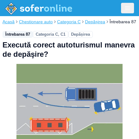
Acasă
Chestionare auto
Categoria C
Depășirea
Întrebarea 87
Întrebarea 87
Categoria C, C1
Depășirea
Execută corect autoturismul manevra
de depăşire?