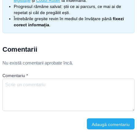
legislație
și
Codul Rutier
la îndemână.
Progresul rămâne salvat: știi ce ai parcurs, ce mai ai de
repetat și cât de pregătit ești.
Întrebările greșite revin în mediul de învățare până
fixezi
corect informația
.
Comentarii
Nu există comentarii aprobate încă.
Comentariu
*
Adaugă comentariu