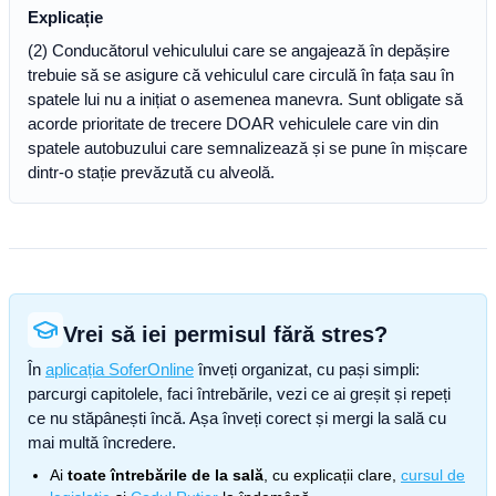
Explicație
(2) Conducătorul vehiculului care se angajează în depășire
trebuie să se asigure că vehiculul care circulă în fața sau în
spatele lui nu a inițiat o asemenea manevra. Sunt obligate să
acorde prioritate de trecere DOAR vehiculele care vin din
spatele autobuzului care semnalizează și se pune în mișcare
dintr-o stație prevăzută cu alveolă.
Vrei să iei permisul fără stres?
În
aplicația SoferOnline
înveți organizat, cu pași simpli:
parcurgi capitolele, faci întrebările, vezi ce ai greșit și repeți
ce nu stăpânești încă. Așa înveți corect și mergi la sală cu
mai multă încredere.
Ai
toate întrebările de la sală
, cu explicații clare,
cursul de