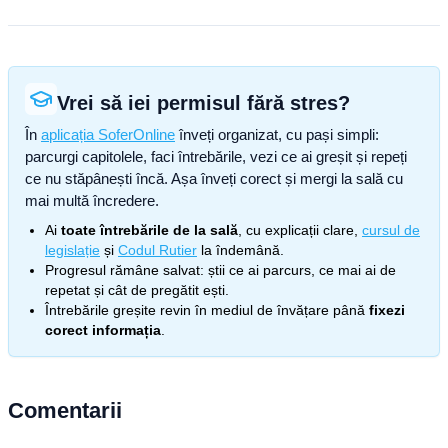
Vrei să iei permisul fără stres?
În
aplicația SoferOnline
înveți organizat, cu pași simpli:
parcurgi capitolele, faci întrebările, vezi ce ai greșit și repeți
ce nu stăpânești încă. Așa înveți corect și mergi la sală cu
mai multă încredere.
Ai
toate întrebările de la sală
, cu explicații clare,
cursul de
legislație
și
Codul Rutier
la îndemână.
Progresul rămâne salvat: știi ce ai parcurs, ce mai ai de
repetat și cât de pregătit ești.
Întrebările greșite revin în mediul de învățare până
fixezi
corect informația
.
Comentarii