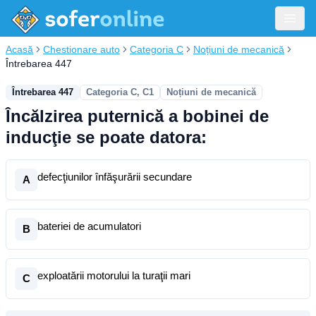
Acasă
Chestionare auto
Categoria C
Noțiuni de mecanică
Întrebarea 447
Întrebarea 447
Categoria C, C1
Noțiuni de mecanică
Încălzirea puternică a bobinei de
inducţie se poate datora:
defecţiunilor înfăşurării secundare
A
bateriei de acumulatori
B
exploatării motorului la turaţii mari
C