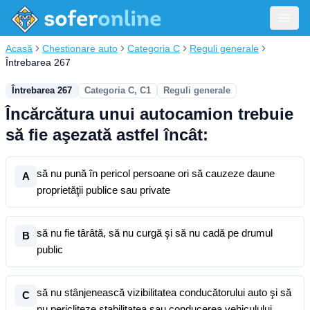
Acasă
Chestionare auto
Categoria C
Reguli generale
Întrebarea 267
Întrebarea 267
Categoria C, C1
Reguli generale
Încărcătura unui autocamion trebuie
să fie aşezată astfel încât:
să nu pună în pericol persoane ori să cauzeze daune
A
proprietăţii publice sau private
să nu fie târâtă, să nu curgă şi să nu cadă pe drumul
B
public
să nu stânjenească vizibilitatea conducătorului auto şi să
C
nu pericliteze stabilitatea sau conducerea vehiculului