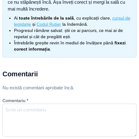
ce nu stăpânești încă. Așa înveți corect și mergi la sală cu
mai multă încredere.
Ai
toate întrebările de la sală
, cu explicații clare,
cursul de
legislație
și
Codul Rutier
la îndemână.
Progresul rămâne salvat: știi ce ai parcurs, ce mai ai de
repetat și cât de pregătit ești.
Întrebările greșite revin în mediul de învățare până
fixezi
corect informația
.
Comentarii
Nu există comentarii aprobate încă.
Comentariu
*