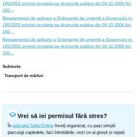
195/2002 privind circulația pe drumurile publice din 04.10.2006 Art.
150. -
Regulamentul de aplicare a Ordonanței de urgență a Guvernului nr.
195/2002 privind circulația pe drumurile publice din 04.10.2006 Art.
150. -
Regulamentul de aplicare a Ordonanței de urgență a Guvernului nr.
195/2002 privind circulația pe drumurile publice din 04.10.2006 Art.
150. -
Subiecte
Transport de mărfuri
Vrei să iei permisul fără stres?
În
aplicația SoferOnline
înveți organizat, cu pași simpli:
parcurgi capitolele, faci întrebările, vezi ce ai greșit și repeți