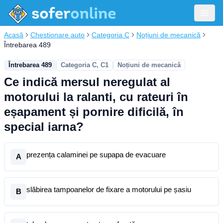
Acasă
Chestionare auto
Categoria C
Noțiuni de mecanică
Întrebarea 489
Întrebarea 489
Categoria C, C1
Noțiuni de mecanică
Ce indică mersul neregulat al
motorului la ralanti, cu rateuri în
eșapament și pornire dificilă, în
special iarna?
prezența calaminei pe supapa de evacuare
A
slăbirea tampoanelor de fixare a motorului pe șasiu
B