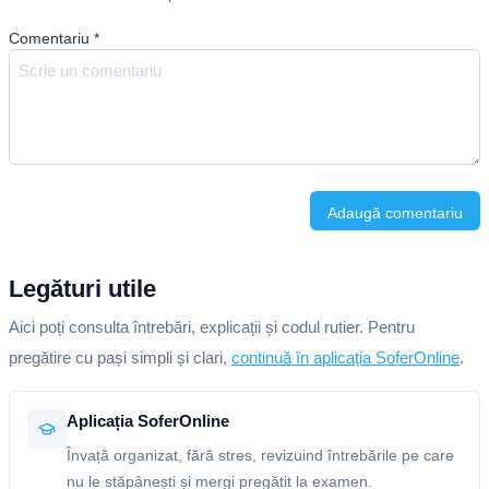
Comentariu
*
Adaugă comentariu
Legături utile
Aici poți consulta întrebări, explicații și codul rutier. Pentru
pregătire cu pași simpli și clari,
continuă în aplicația SoferOnline
.
Aplicația SoferOnline
Învață organizat, fără stres, revizuind întrebările pe care
nu le stăpânești și mergi pregătit la examen.