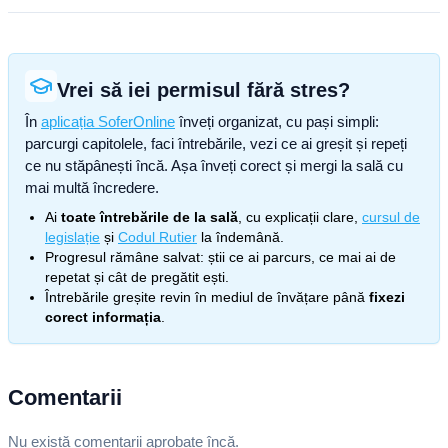
Vrei să iei permisul fără stres?
În
aplicația SoferOnline
înveți organizat, cu pași simpli:
parcurgi capitolele, faci întrebările, vezi ce ai greșit și repeți
ce nu stăpânești încă. Așa înveți corect și mergi la sală cu
mai multă încredere.
Ai
toate întrebările de la sală
, cu explicații clare,
cursul de
legislație
și
Codul Rutier
la îndemână.
Progresul rămâne salvat: știi ce ai parcurs, ce mai ai de
repetat și cât de pregătit ești.
Întrebările greșite revin în mediul de învățare până
fixezi
corect informația
.
Comentarii
Nu există comentarii aprobate încă.