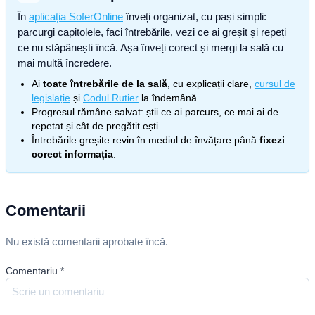
În
aplicația SoferOnline
înveți organizat, cu pași simpli:
parcurgi capitolele, faci întrebările, vezi ce ai greșit și repeți
ce nu stăpânești încă. Așa înveți corect și mergi la sală cu
mai multă încredere.
Ai
toate întrebările de la sală
, cu explicații clare,
cursul de
legislație
și
Codul Rutier
la îndemână.
Progresul rămâne salvat: știi ce ai parcurs, ce mai ai de
repetat și cât de pregătit ești.
Întrebările greșite revin în mediul de învățare până
fixezi
corect informația
.
Comentarii
Nu există comentarii aprobate încă.
Comentariu
*