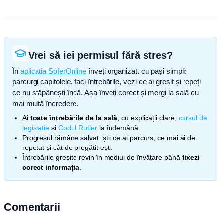
Vrei să iei permisul fără stres?
În
aplicația SoferOnline
înveți organizat, cu pași simpli:
parcurgi capitolele, faci întrebările, vezi ce ai greșit și repeți
ce nu stăpânești încă. Așa înveți corect și mergi la sală cu
mai multă încredere.
Ai
toate întrebările de la sală
, cu explicații clare,
cursul de
legislație
și
Codul Rutier
la îndemână.
Progresul rămâne salvat: știi ce ai parcurs, ce mai ai de
repetat și cât de pregătit ești.
Întrebările greșite revin în mediul de învățare până
fixezi
corect informația
.
Comentarii