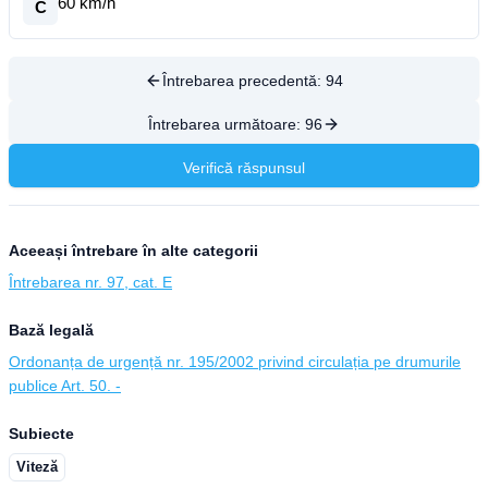
60 km/h
C
Întrebarea precedentă:
94
Întrebarea următoare:
96
Verifică răspunsul
Aceeași întrebare în alte categorii
Întrebarea nr. 97, cat. E
Bază legală
Ordonanța de urgență nr. 195/2002 privind circulația pe drumurile
publice Art. 50. -
Subiecte
Viteză