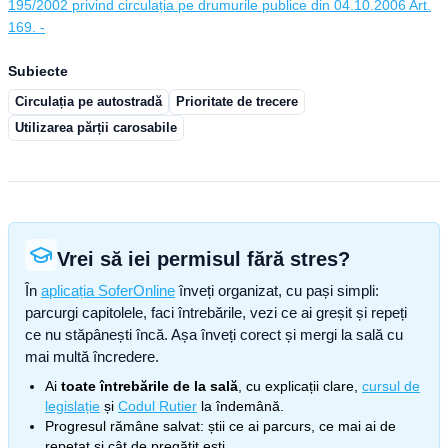
195/2002 privind circulația pe drumurile publice din 04.10.2006 Art.
169. -
Subiecte
Circulația pe autostradă
Prioritate de trecere
Utilizarea părții carosabile
Vrei să iei permisul fără stres?
În
aplicația SoferOnline
înveți organizat, cu pași simpli:
parcurgi capitolele, faci întrebările, vezi ce ai greșit și repeți
ce nu stăpânești încă. Așa înveți corect și mergi la sală cu
mai multă încredere.
Ai
toate întrebările de la sală
, cu explicații clare,
cursul de
legislație
și
Codul Rutier
la îndemână.
Progresul rămâne salvat: știi ce ai parcurs, ce mai ai de
repetat și cât de pregătit ești.