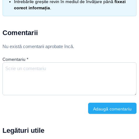
Întrebările greșite revin în mediul de învățare până
fixezi
corect informația
.
Comentarii
Nu există comentarii aprobate încă.
Comentariu
*
Adaugă comentariu
Legături utile