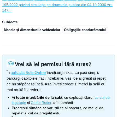
195/2002 privind circulația pe drumurile publice din 04.10.2006 Art.
147. -
Subiecte
Masele și dimensiunile vehiculelor
Obligațiile conducătorului
Vrei să iei permisul fără stres?
În
aplicația SoferOnline
înveți organizat, cu pași simpli:
parcurgi capitolele, faci întrebările, vezi ce ai greșit și repeți
ce nu stăpânești încă. Așa înveți corect și mergi la sală cu
mai multă încredere.
Ai
toate întrebările de la sală
, cu explicații clare,
cursul de
legislație
și
Codul Rutier
la îndemână.
Progresul rămâne salvat: știi ce ai parcurs, ce mai ai de
repetat și cât de pregătit ești.