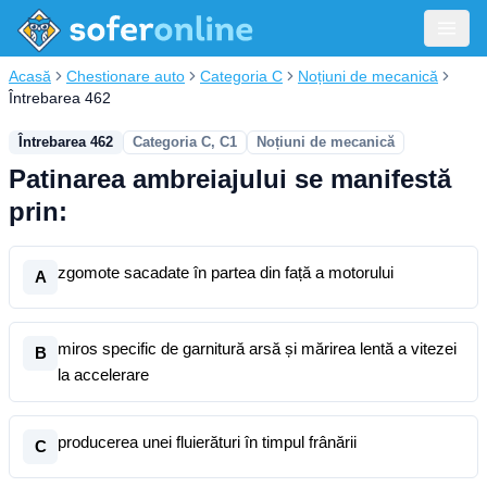
Acasă
Chestionare auto
Categoria C
Noțiuni de mecanică
Întrebarea 462
Întrebarea 462
Categoria C, C1
Noțiuni de mecanică
Patinarea ambreiajului se manifestă
prin:
zgomote sacadate în partea din față a motorului
A
miros specific de garnitură arsă și mărirea lentă a vitezei
B
la accelerare
producerea unei fluierături în timpul frânării
C