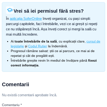
Vrei să iei permisul fără stres?
În
aplicația SoferOnline
înveți organizat, cu pași simpli:
parcurgi capitolele, faci întrebările, vezi ce ai greșit și repeți
ce nu stăpânești încă. Așa înveți corect și mergi la sală cu
mai multă încredere.
Ai
toate întrebările de la sală
, cu explicații clare,
cursul de
legislație
și
Codul Rutier
la îndemână.
Progresul rămâne salvat: știi ce ai parcurs, ce mai ai de
repetat și cât de pregătit ești.
Întrebările greșite revin în mediul de învățare până
fixezi
corect informația
.
Comentarii
Nu există comentarii aprobate încă.
Comentariu
*