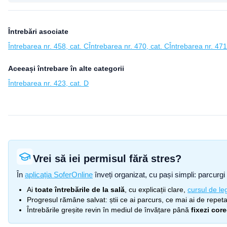
Întrebări asociate
Întrebarea nr. 458, cat. C
Întrebarea nr. 470, cat. C
Întrebarea nr. 471
Aceeași întrebare în alte categorii
Întrebarea nr. 423, cat. D
Vrei să iei permisul fără stres?
În
aplicația SoferOnline
înveți organizat, cu pași simpli: parcurgi 
Ai
toate întrebările de la sală
, cu explicații clare,
cursul de leg
Progresul rămâne salvat: știi ce ai parcurs, ce mai ai de repetat
Întrebările greșite revin în mediul de învățare până
fixezi cor