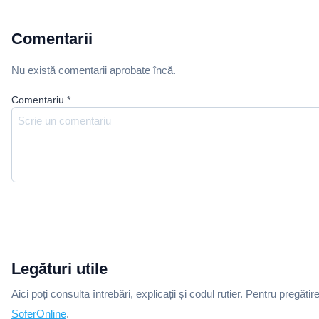
Comentarii
Nu există comentarii aprobate încă.
Comentariu
*
Legături utile
Aici poți consulta întrebări, explicații și codul rutier. Pentru pregătir
SoferOnline
.