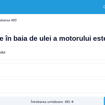
rebarea 480
e în baia de ulei a motorului est
ului
Întrebarea următoare:
481