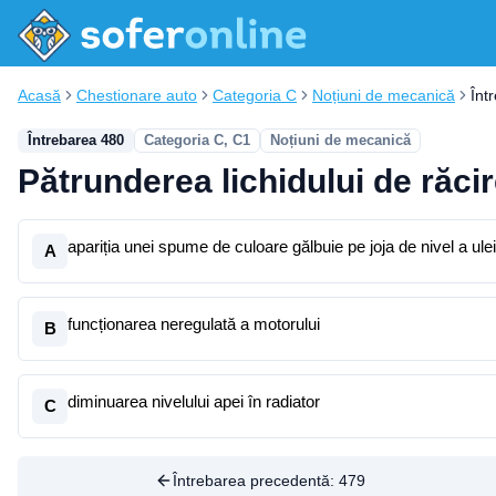
Acasă
Chestionare auto
Categoria C
Noțiuni de mecanică
Înt
Întrebarea 480
Categoria C, C1
Noțiuni de mecanică
Pătrunderea lichidului de răcir
apariția unei spume de culoare gălbuie pe joja de nivel a ulei
A
funcționarea neregulată a motorului
B
diminuarea nivelului apei în radiator
C
Întrebarea precedentă:
479