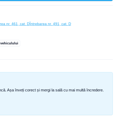
rea nr. 461, cat. D
Întrebarea nr. 491, cat. D
 vehiculului
i încă. Așa înveți corect și mergi la sală cu mai multă încredere.