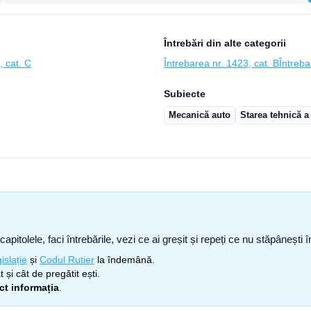
Întrebări din alte categorii
, cat. C
Întrebarea nr. 1423, cat. B
Întreba
Subiecte
Mecanică auto
Starea tehnică a
capitolele, faci întrebările, vezi ce ai greșit și repeți ce nu stăpâneșt
islație
și
Codul Rutier
la îndemână.
 și cât de pregătit ești.
ect informația
.