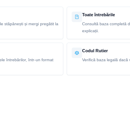
Toate întrebările
le stăpânești și mergi pregătit la
Consultă baza completă de 
explicații.
Codul Rutier
e întrebărilor, într-un format
Verifică baza legală dacă v