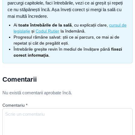
parcurgi capitolele, faci întrebările, vezi ce ai greșit și repeți
ce nu stăpânești încă. Așa înveți corect și mergi la sală cu
mai multă încredere.
Ai
toate întrebările de la sală
, cu explicații clare,
cursul de
legislație
și
Codul Rutier
la îndemână.
Progresul rămâne salvat: știi ce ai parcurs, ce mai ai de
repetat și cât de pregătit ești.
Întrebările greșite revin în mediul de învățare până
fixezi
corect informația
.
Comentarii
Nu există comentarii aprobate încă.
Comentariu
*