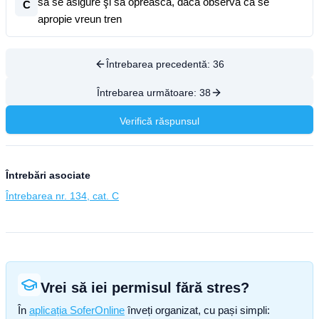
să se asigure şi să oprească, dacă observă că se
C
apropie vreun tren
Întrebarea precedentă:
36
Întrebarea următoare:
38
Verifică răspunsul
Întrebări asociate
Întrebarea nr. 134, cat. C
Vrei să iei permisul fără stres?
În
aplicația SoferOnline
înveți organizat, cu pași simpli: