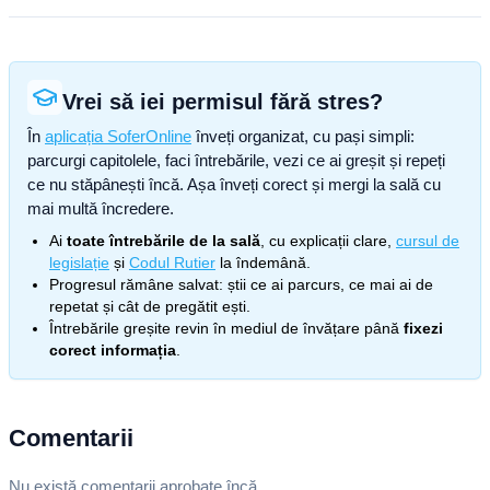
Vrei să iei permisul fără stres?
În
aplicația SoferOnline
înveți organizat, cu pași simpli:
parcurgi capitolele, faci întrebările, vezi ce ai greșit și repeți
ce nu stăpânești încă. Așa înveți corect și mergi la sală cu
mai multă încredere.
Ai
toate întrebările de la sală
, cu explicații clare,
cursul de
legislație
și
Codul Rutier
la îndemână.
Progresul rămâne salvat: știi ce ai parcurs, ce mai ai de
repetat și cât de pregătit ești.
Întrebările greșite revin în mediul de învățare până
fixezi
corect informația
.
Comentarii
Nu există comentarii aprobate încă.