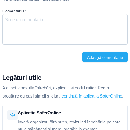
Comentariu
*
Adaugă comentariu
Legături utile
Aici poți consulta întrebări, explicații și codul rutier. Pentru
pregătire cu pași simpli și clari,
continuă în aplicația SoferOnline
.
Aplicația SoferOnline
Învață organizat, fără stres, revizuind întrebările pe care
nu le stăpânești și mergi pregătit la examen.