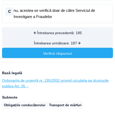
nu, acestea se verifică doar de către Serviciul de
C
Investigare a Fraudelor
Întrebarea precedentă:
185
Întrebarea următoare:
187
Verifică răspunsul
Bază legală
Ordonanța de urgență nr. 195/2002 privind circulația pe drumurile
publice Art. 35. -
Subiecte
Obligațiile conducătorului
Transport de mărfuri