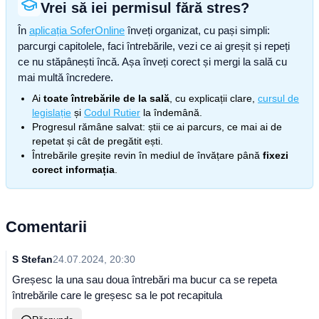
Vrei să iei permisul fără stres?
În
aplicația SoferOnline
înveți organizat, cu pași simpli:
parcurgi capitolele, faci întrebările, vezi ce ai greșit și repeți
ce nu stăpânești încă. Așa înveți corect și mergi la sală cu
mai multă încredere.
Ai
toate întrebările de la sală
, cu explicații clare,
cursul de
legislație
și
Codul Rutier
la îndemână.
Progresul rămâne salvat: știi ce ai parcurs, ce mai ai de
repetat și cât de pregătit ești.
Întrebările greșite revin în mediul de învățare până
fixezi
corect informația
.
Comentarii
S Stefan
24.07.2024, 20:30
Greșesc la una sau doua întrebări ma bucur ca se repeta
întrebările care le greșesc sa le pot recapitula