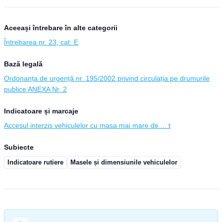
Aceeași întrebare în alte categorii
Întrebarea nr. 23, cat. E
Bază legală
Ordonanța de urgență nr. 195/2002 privind circulația pe drumurile
publice ANEXA Nr. 2
Indicatoare și marcaje
Accesul interzis vehiculelor cu masa mai mare de ... t
Subiecte
Indicatoare rutiere
Masele și dimensiunile vehiculelor