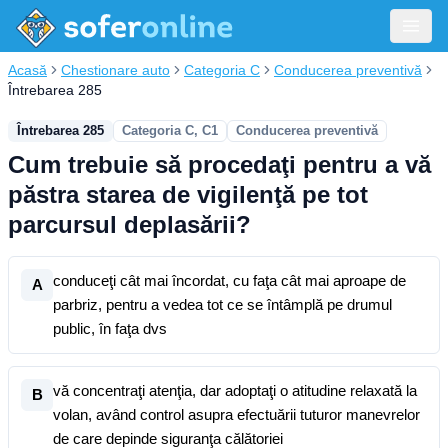
Acasă
Chestionare auto
Categoria C
Conducerea preventivă
Întrebarea 285
Întrebarea 285
Categoria C, C1
Conducerea preventivă
Cum trebuie să procedaţi pentru a vă
păstra starea de vigilenţă pe tot
parcursul deplasării?
conduceţi cât mai încordat, cu faţa cât mai aproape de
A
parbriz, pentru a vedea tot ce se întâmplă pe drumul
public, în faţa dvs
vă concentraţi atenţia, dar adoptaţi o atitudine relaxată la
B
volan, având control asupra efectuării tuturor manevrelor
de care depinde siguranţa călătoriei