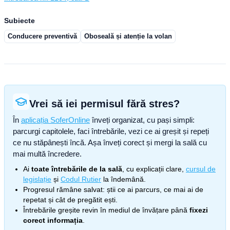
Subiecte
Conducere preventivă
Oboseală și atenție la volan
Vrei să iei permisul fără stres?
În
aplicația SoferOnline
înveți organizat, cu pași simpli:
parcurgi capitolele, faci întrebările, vezi ce ai greșit și repeți
ce nu stăpânești încă. Așa înveți corect și mergi la sală cu
mai multă încredere.
Ai
toate întrebările de la sală
, cu explicații clare,
cursul de
legislație
și
Codul Rutier
la îndemână.
Progresul rămâne salvat: știi ce ai parcurs, ce mai ai de
repetat și cât de pregătit ești.
Întrebările greșite revin în mediul de învățare până
fixezi
corect informația
.