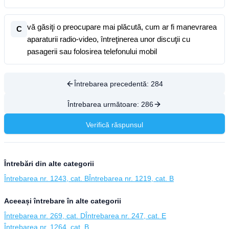
vă găsiţi o preocupare mai plăcută, cum ar fi manevrarea
C
aparaturii radio-video, întreţinerea unor discuţii cu
pasagerii sau folosirea telefonului mobil
Întrebarea precedentă:
284
Întrebarea următoare:
286
Verifică răspunsul
Întrebări din alte categorii
Întrebarea nr. 1243, cat. B
Întrebarea nr. 1219, cat. B
Aceeași întrebare în alte categorii
Întrebarea nr. 269, cat. D
Întrebarea nr. 247, cat. E
Întrebarea nr. 1264, cat. B