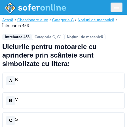
Acasă
Chestionare auto
Categoria C
Noțiuni de mecanică
Întrebarea 453
Întrebarea 453
Categoria C, C1
Noțiuni de mecanică
Uleiurile pentru motoarele cu
aprindere prin scânteie sunt
simbolizate cu litera:
B
A
V
B
S
C