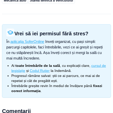
Mecanică auto
Starea tehnică a vehiculului
Vrei să iei permisul fără stres?
În
aplicația SoferOnline
înveți organizat, cu pași simpli:
parcurgi capitolele, faci întrebările, vezi ce ai greșit și repeți
ce nu stăpânești încă. Așa înveți corect și mergi la sală cu
mai multă încredere.
Ai
toate întrebările de la sală
, cu explicații clare,
cursul de
legislație
și
Codul Rutier
la îndemână.
Progresul rămâne salvat: știi ce ai parcurs, ce mai ai de
repetat și cât de pregătit ești.
Întrebările greșite revin în mediul de învățare până
fixezi
corect informația
.
Comentarii