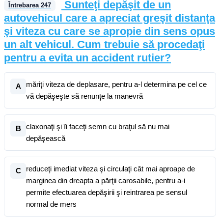
Sunteţi depăşit de un
Întrebarea
247
autovehicul care a apreciat greşit distanţa
şi viteza cu care se apropie din sens opus
un alt vehicul. Cum trebuie să procedaţi
pentru a evita un accident rutier?
măriţi viteza de deplasare, pentru a-l determina pe cel ce
A
vă depăşeşte să renunţe la manevră
claxonaţi şi îi faceţi semn cu braţul să nu mai
B
depăşească
reduceţi imediat viteza şi circulaţi cât mai aproape de
C
marginea din dreapta a părţii carosabile, pentru a-i
permite efectuarea depăşirii şi reintrarea pe sensul
normal de mers