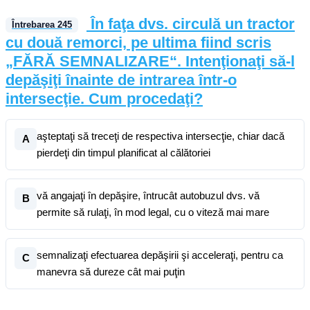
În faţa dvs. circulă un tractor
Întrebarea
245
cu două remorci, pe ultima fiind scris
„FĂRĂ SEMNALIZARE“. Intenţionaţi să-l
depăşiţi înainte de intrarea într-o
intersecţie. Cum procedaţi?
aşteptaţi să treceţi de respectiva intersecţie, chiar dacă
A
pierdeţi din timpul planificat al călătoriei
vă angajaţi în depăşire, întrucât autobuzul dvs. vă
B
permite să rulaţi, în mod legal, cu o viteză mai mare
semnalizaţi efectuarea depăşirii şi acceleraţi, pentru ca
C
manevra să dureze cât mai puţin