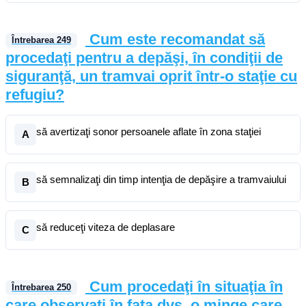
Cum este recomandat să
Întrebarea
249
procedaţi pentru a depăşi, în condiţii de
siguranţă, un tramvai oprit într-o staţie cu
refugiu?
să avertizaţi sonor persoanele aflate în zona staţiei
A
să semnalizaţi din timp intenţia de depăşire a tramvaiului
B
să reduceţi viteza de deplasare
C
Cum procedaţi în situaţia în
Întrebarea
250
care observaţi în faţa dvs. o minge care