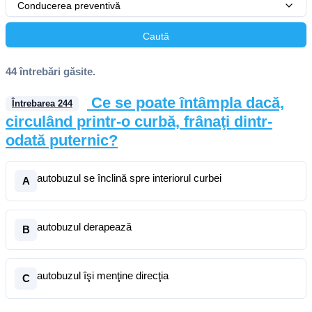
Conducerea preventivă
Caută
44 întrebări găsite.
Ce se poate întâmpla dacă,
Întrebarea
244
circulând printr-o curbă, frânaţi dintr-
odată puternic?
autobuzul se înclină spre interiorul curbei
A
autobuzul derapează
B
autobuzul îşi menţine direcţia
C