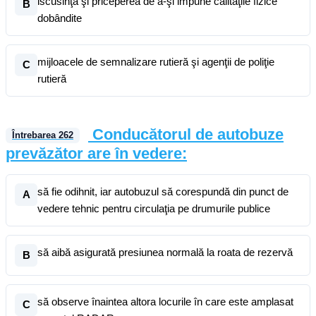
iscusinţa şi priceperea de a-şi impune calităţile fizice
B
dobândite
mijloacele de semnalizare rutieră şi agenţii de poliţie
C
rutieră
Conducătorul de autobuze
Întrebarea
262
prevăzător are în vedere:
să fie odihnit, iar autobuzul să corespundă din punct de
A
vedere tehnic pentru circulaţia pe drumurile publice
să aibă asigurată presiunea normală la roata de rezervă
B
să observe înaintea altora locurile în care este amplasat
C