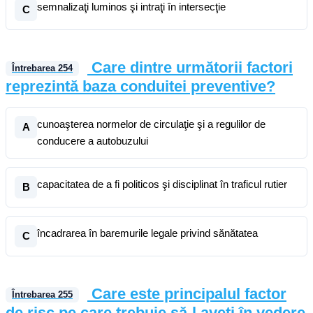
semnalizaţi luminos şi intraţi în intersecţie
C
Care dintre următorii factori
Întrebarea
254
reprezintă baza conduitei preventive?
cunoaşterea normelor de circulaţie şi a regulilor de
A
conducere a autobuzului
capacitatea de a fi politicos şi disciplinat în traficul rutier
B
încadrarea în baremurile legale privind sănătatea
C
Care este principalul factor
Întrebarea
255
de risc pe care trebuie să-l aveţi în vedere