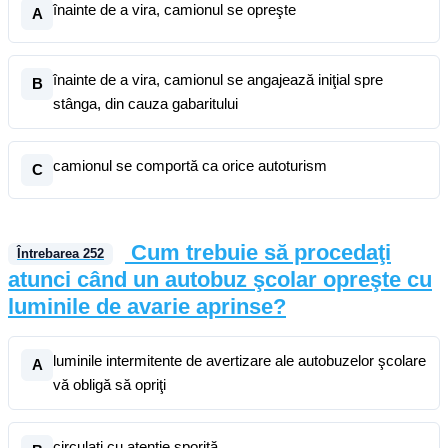
înainte de a vira, camionul se opreşte
A
înainte de a vira, camionul se angajează iniţial spre
B
stânga, din cauza gabaritului
camionul se comportă ca orice autoturism
C
Cum trebuie să procedaţi
Întrebarea
252
atunci când un autobuz şcolar opreşte cu
luminile de avarie aprinse?
luminile intermitente de avertizare ale autobuzelor şcolare
A
vă obligă să opriţi
circulaţi cu atenţie sporită