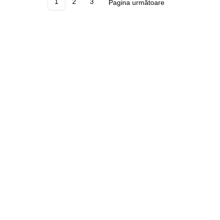
1
2
3
Pagina următoare