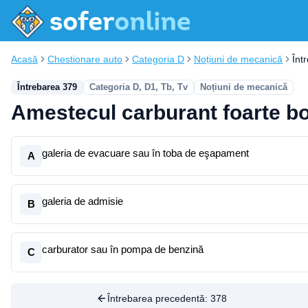
Acasă
Chestionare auto
Categoria D
Noțiuni de mecanică
Înt
Întrebarea 379
Categoria D, D1, Tb, Tv
Noțiuni de mecanică
Amestecul carburant foarte bo
galeria de evacuare sau în toba de eşapament
A
galeria de admisie
B
carburator sau în pompa de benzină
C
Întrebarea precedentă:
378