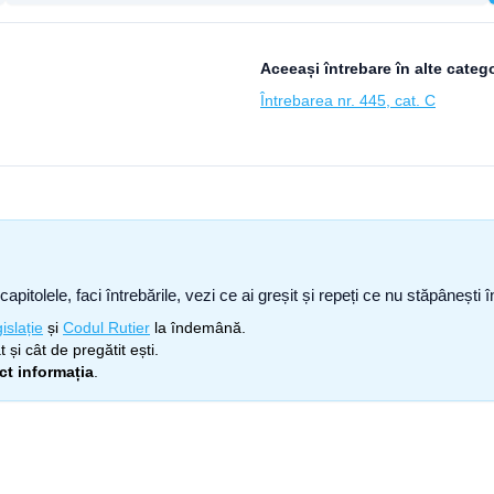
Aceeași întrebare în alte catego
Întrebarea nr. 445, cat. C
capitolele, faci întrebările, vezi ce ai greșit și repeți ce nu stăpâneșt
islație
și
Codul Rutier
la îndemână.
 și cât de pregătit ești.
ect informația
.