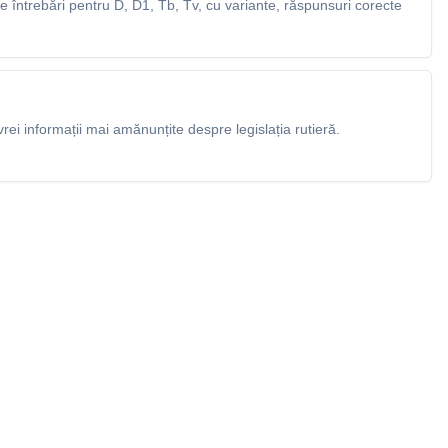
 întrebări pentru D, D1, Tb, Tv, cu variante, răspunsuri corecte
rei informații mai amănunțite despre legislația rutieră.