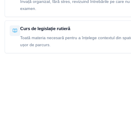
Învață organizat, fără stres, revizuind întrebările pe care nu 
examen.
Curs de legislație rutieră
Toată materia necesară pentru a înțelege contextul din spatel
ușor de parcurs.