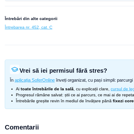
Întrebări din alte categorii
Întrebarea nr. 452, cat. C
Vrei să iei permisul fără stres?
În
aplicația SoferOnline
înveți organizat, cu pași simpli: parcurgi 
Ai
toate întrebările de la sală
, cu explicații clare,
cursul de leg
Progresul rămâne salvat: știi ce ai parcurs, ce mai ai de repetat
Întrebările greșite revin în mediul de învățare până
fixezi cor
Comentarii