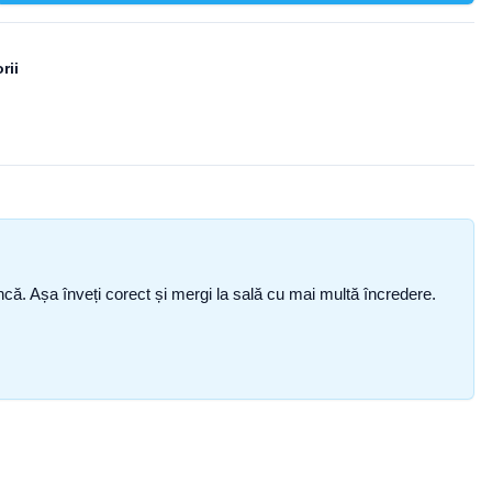
rii
i încă. Așa înveți corect și mergi la sală cu mai multă încredere.