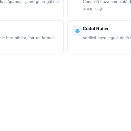
le stăpânești și mergi pregătit la
Consultă baza completă de
și explicații.
Codul Rutier
e întrebărilor, într-un format
Verifică baza legală dacă v