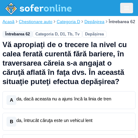
Acasă
Chestionare auto
Categoria D
Depășirea
Întrebarea 62
Întrebarea 62
Categoria D, D1, Tb, Tv
Depășirea
Vă apropiaţi de o trecere la nivel cu
calea ferată curentă fără bariere, în
traversarea căreia s-a angajat o
căruţă aflată în faţa dvs. În această
situaţie puteţi efectua depăşirea?
da, dacă aceasta nu a ajuns încă la linia de tren
A
da, întrucât căruţa este un vehicul lent
B