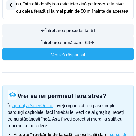
nu, întrucât depăşirea este interzisă pe trecerile la nivel
C
cu calea ferată şi la mai puţin de 50 m înainte de acestea
Întrebarea precedentă:
61
Întrebarea următoare:
63
Verifică răspunsul
Vrei să iei permisul fără stres?
În
aplicația SoferOnline
înveți organizat, cu pași simpli:
parcurgi capitolele, faci întrebările, vezi ce ai greșit și repeți
ce nu stăpânești încă. Așa înveți corect și mergi la sală cu
mai multă încredere.
Ai
toate întrebările de la sală
, cu explicații clare,
cursul de