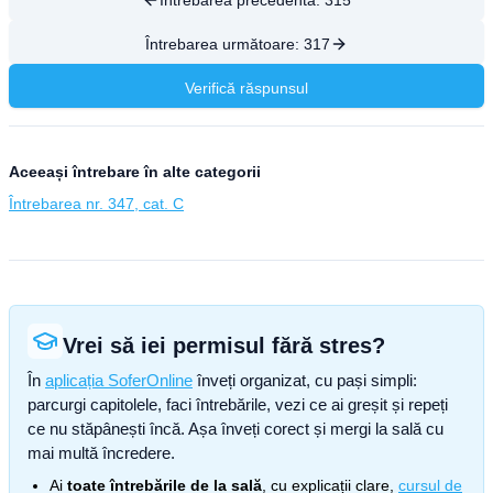
Întrebarea precedentă:
315
Întrebarea următoare:
317
Verifică răspunsul
Aceeași întrebare în alte categorii
Întrebarea nr. 347, cat. C
Vrei să iei permisul fără stres?
În
aplicația SoferOnline
înveți organizat, cu pași simpli:
parcurgi capitolele, faci întrebările, vezi ce ai greșit și repeți
ce nu stăpânești încă. Așa înveți corect și mergi la sală cu
mai multă încredere.
Ai
toate întrebările de la sală
, cu explicații clare,
cursul de