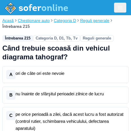
Acasă
Chestionare auto
Categoria D
Reguli generale
Întrebarea 215
Întrebarea 215
Categoria D, D1, Tb, Tv
Reguli generale
Când trebuie scoasă din vehicul
diagrama tahograf?
ori de câte ori este nevoie
A
nu înainte de sfârşitul perioadei zilnice de lucru
B
pe orice perioadă a zilei, dacă acest lucru a fost autorizat
C
(control rutier, schimbarea vehiculului, defectarea
aparatului)