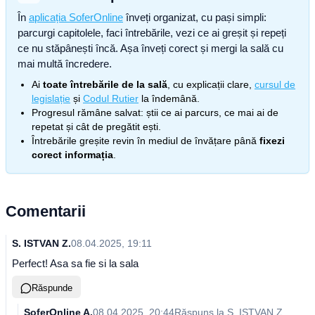
În
aplicația SoferOnline
înveți organizat, cu pași simpli:
parcurgi capitolele, faci întrebările, vezi ce ai greșit și repeți
ce nu stăpânești încă. Așa înveți corect și mergi la sală cu
mai multă încredere.
Ai
toate întrebările de la sală
, cu explicații clare,
cursul de
legislație
și
Codul Rutier
la îndemână.
Progresul rămâne salvat: știi ce ai parcurs, ce mai ai de
repetat și cât de pregătit ești.
Întrebările greșite revin în mediul de învățare până
fixezi
corect informația
.
Comentarii
S. ISTVAN Z.
08.04.2025, 19:11
Perfect! Asa sa fie si la sala
Răspunde
SoferOnline A.
08.04.2025, 20:44
Răspuns la
S. ISTVAN Z.