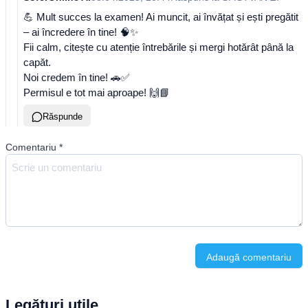
💪 Mult succes la examen! Ai muncit, ai învățat și ești pregătit
– ai încredere în tine! 🧠✨
Fii calm, citește cu atenție întrebările și mergi hotărât până la
capăt.
Noi credem în tine! 🚗✅
Permisul e tot mai aproape! 🙌📘
Răspunde
Comentariu
*
Adaugă comentariu
Legături utile