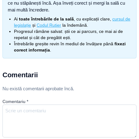
ce nu stăpânești încă. Așa înveți corect și mergi la sală cu
mai multă încredere.
Ai
toate întrebările de la sală
, cu explicații clare,
cursul de
legislație
și
Codul Rutier
la îndemână.
Progresul rămâne salvat: știi ce ai parcurs, ce mai ai de
repetat și cât de pregătit ești.
Întrebările greșite revin în mediul de învățare până
fixezi
corect informația
.
Comentarii
Nu există comentarii aprobate încă.
Comentariu
*