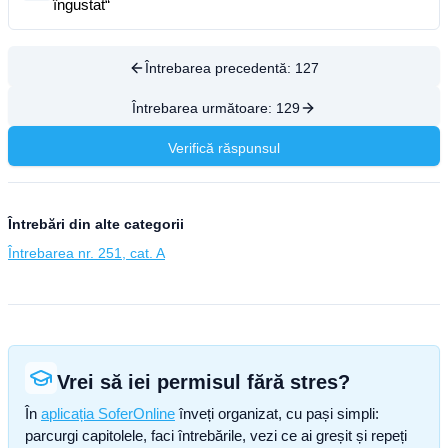
îngustat“
Întrebarea precedentă:
127
Întrebarea următoare:
129
Verifică răspunsul
Întrebări din alte categorii
Întrebarea nr. 251, cat. A
Vrei să iei permisul fără stres?
În
aplicația SoferOnline
înveți organizat, cu pași simpli:
parcurgi capitolele, faci întrebările, vezi ce ai greșit și repeți