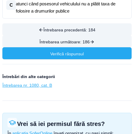
atunci când posesorul vehiculului nu a plătit taxa de
C
folosire a drumurilor publice
Întrebarea precedentă:
184
Întrebarea următoare:
186
Verifică răspunsul
Întrebări din alte categorii
Întrebarea nr. 1080, cat. B
Vrei să iei permisul fără stres?
În
aplicația SoferOnline
înveți organizat, cu pași simpli: