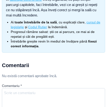
parcurgi capitolele, faci întrebările, vezi ce ai greșit și repeți
ce nu stăpânești încă. Așa înveți corect și mergi la sală cu
mai multă încredere.
Ai
toate întrebările de la sală
, cu explicații clare,
cursul de
legislație
și
Codul Rutier
la îndemână.
Progresul rămâne salvat: știi ce ai parcurs, ce mai ai de
repetat și cât de pregătit ești.
Întrebările greșite revin în mediul de învățare până
fixezi
corect informația
.
Comentarii
Nu există comentarii aprobate încă.
Comentariu
*