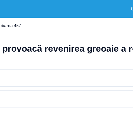
rebarea 457
provoacă revenirea greoaie a ro