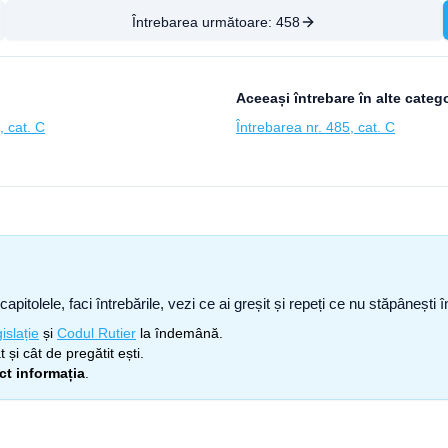
Întrebarea următoare:
458
Aceeași întrebare în alte catego
, cat. C
Întrebarea nr. 485, cat. C
capitolele, faci întrebările, vezi ce ai greșit și repeți ce nu stăpâneșt
islație
și
Codul Rutier
la îndemână.
 și cât de pregătit ești.
ect informația
.