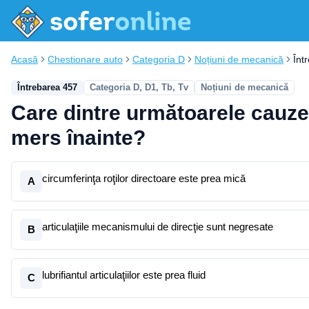
Acasă
Chestionare auto
Categoria D
Noțiuni de mecanică
Înt
Întrebarea 457
Categoria D, D1, Tb, Tv
Noțiuni de mecanică
Care dintre următoarele cauze 
mers înainte?
circumferinţa roţilor directoare este prea mică
A
articulaţiile mecanismului de direcţie sunt negresate
B
lubrifiantul articulaţiilor este prea fluid
C