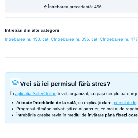
Întrebarea precedentă:
456
Întrebări din alte categorii
Întrebarea nr. 493, cat. C
Întrebarea nr. 396, cat. C
Întrebarea nr. 477
Vrei să iei permisul fără stres?
În
aplicația SoferOnline
înveți organizat, cu pași simpli: parcurgi 
Ai
toate întrebările de la sală
, cu explicații clare,
cursul de leg
Progresul rămâne salvat: știi ce ai parcurs, ce mai ai de repetat
Întrebările greșite revin în mediul de învățare până
fixezi cor