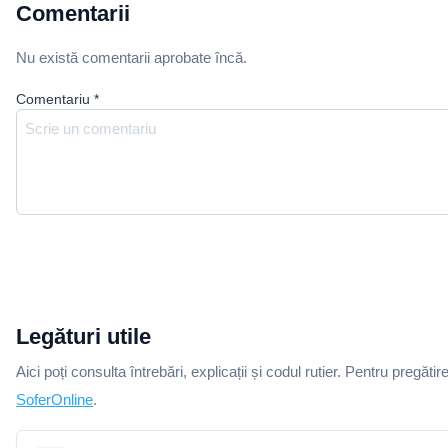
Comentarii
Nu există comentarii aprobate încă.
Comentariu
*
Legături utile
Aici poți consulta întrebări, explicații și codul rutier. Pentru pregătir
SoferOnline
.