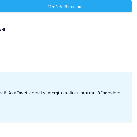
Verifică răspunsul
rii
i încă. Așa înveți corect și mergi la sală cu mai multă încredere.