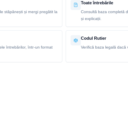
Toate întrebările
le stăpânești și mergi pregătit la
Consultă baza completă de
și explicații.
Codul Rutier
e întrebărilor, într-un format
Verifică baza legală dacă v