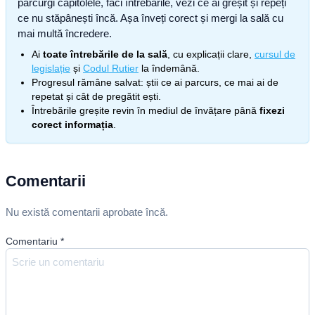
parcurgi capitolele, faci întrebările, vezi ce ai greșit și repeți
ce nu stăpânești încă. Așa înveți corect și mergi la sală cu
mai multă încredere.
Ai
toate întrebările de la sală
, cu explicații clare,
cursul de
legislație
și
Codul Rutier
la îndemână.
Progresul rămâne salvat: știi ce ai parcurs, ce mai ai de
repetat și cât de pregătit ești.
Întrebările greșite revin în mediul de învățare până
fixezi
corect informația
.
Comentarii
Nu există comentarii aprobate încă.
Comentariu
*