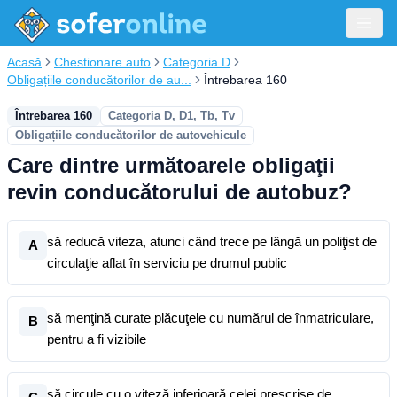
Acasă
Chestionare auto
Categoria D
Obligațiile conducătorilor de au...
Întrebarea 160
Întrebarea 160
Categoria D, D1, Tb, Tv
Obligațiile conducătorilor de autovehicule
Care dintre următoarele obligaţii
revin conducătorului de autobuz?
să reducă viteza, atunci când trece pe lângă un poliţist de
A
circulaţie aflat în serviciu pe drumul public
să menţină curate plăcuţele cu numărul de înmatriculare,
B
pentru a fi vizibile
să circule cu o viteză inferioară celei prescrise de