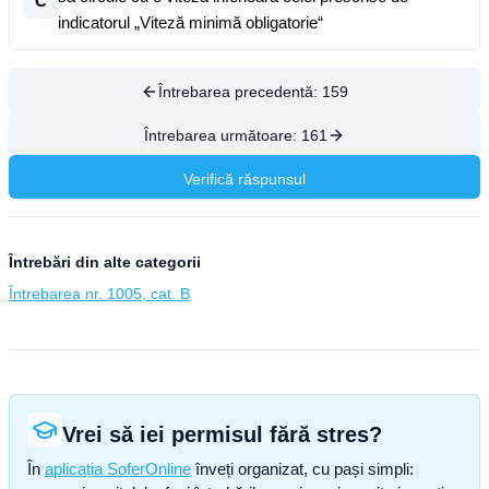
C
indicatorul „Viteză minimă obligatorie“
Întrebarea precedentă:
159
Întrebarea următoare:
161
Verifică răspunsul
Întrebări din alte categorii
Întrebarea nr. 1005, cat. B
Vrei să iei permisul fără stres?
În
aplicația SoferOnline
înveți organizat, cu pași simpli: