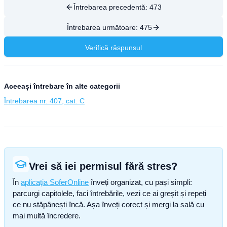
Întrebarea precedentă:
473
Întrebarea următoare:
475
Verifică răspunsul
Aceeași întrebare în alte categorii
Întrebarea nr. 407, cat. C
Vrei să iei permisul fără stres?
În
aplicația SoferOnline
înveți organizat, cu pași simpli:
parcurgi capitolele, faci întrebările, vezi ce ai greșit și repeți
ce nu stăpânești încă. Așa înveți corect și mergi la sală cu
mai multă încredere.