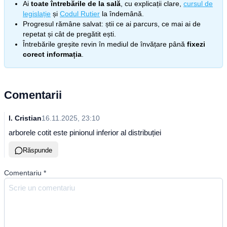
Ai
toate întrebările de la sală
, cu explicații clare,
cursul de
legislație
și
Codul Rutier
la îndemână.
Progresul rămâne salvat: știi ce ai parcurs, ce mai ai de
repetat și cât de pregătit ești.
Întrebările greșite revin în mediul de învățare până
fixezi
corect informația
.
Comentarii
I. Cristian
16.11.2025, 23:10
arborele cotit este pinionul inferior al distribuției
Răspunde
Comentariu
*