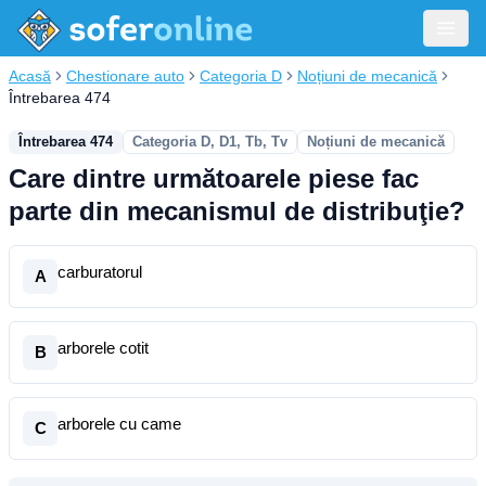
Acasă
Chestionare auto
Categoria D
Noțiuni de mecanică
Întrebarea 474
Întrebarea 474
Categoria D, D1, Tb, Tv
Noțiuni de mecanică
Care dintre următoarele piese fac
parte din mecanismul de distribuţie?
carburatorul
A
arborele cotit
B
arborele cu came
C