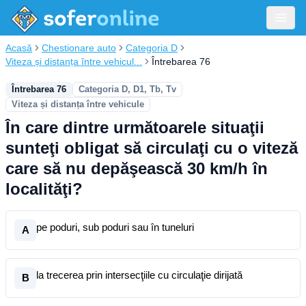
Acasă
Chestionare auto
Categoria D
Viteza și distanța între vehicul...
Întrebarea 76
Întrebarea 76
Categoria D, D1, Tb, Tv
Viteza și distanța între vehicule
În care dintre următoarele situaţii
sunteţi obligat să circulaţi cu o viteză
care să nu depăşească 30 km/h în
localităţi?
pe poduri, sub poduri sau în tuneluri
A
la trecerea prin intersecţiile cu circulaţie dirijată
B