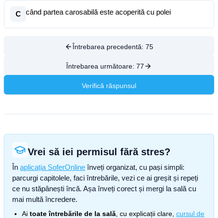
când partea carosabilă este acoperită cu polei
C
Întrebarea precedentă:
75
Întrebarea următoare:
77
Verifică răspunsul
Vrei să iei permisul fără stres?
În
aplicația SoferOnline
înveți organizat, cu pași simpli:
parcurgi capitolele, faci întrebările, vezi ce ai greșit și repeți
ce nu stăpânești încă. Așa înveți corect și mergi la sală cu
mai multă încredere.
Ai
toate întrebările de la sală
, cu explicații clare,
cursul de