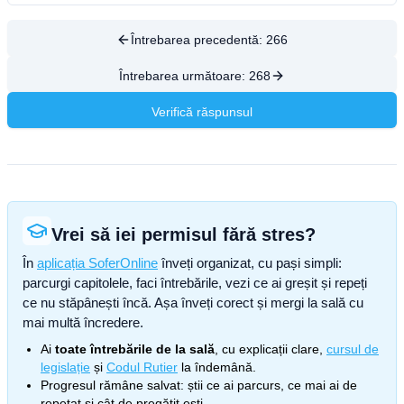
Întrebarea precedentă:
266
Întrebarea următoare:
268
Verifică răspunsul
Vrei să iei permisul fără stres?
În
aplicația SoferOnline
înveți organizat, cu pași simpli:
parcurgi capitolele, faci întrebările, vezi ce ai greșit și repeți
ce nu stăpânești încă. Așa înveți corect și mergi la sală cu
mai multă încredere.
Ai
toate întrebările de la sală
, cu explicații clare,
cursul de
legislație
și
Codul Rutier
la îndemână.
Progresul rămâne salvat: știi ce ai parcurs, ce mai ai de
repetat și cât de pregătit ești.