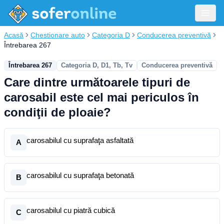
Acasă
Chestionare auto
Categoria D
Conducerea preventivă
Întrebarea 267
Întrebarea 267
Categoria D, D1, Tb, Tv
Conducerea preventivă
Care dintre următoarele tipuri de
carosabil este cel mai periculos în
condiţii de ploaie?
carosabilul cu suprafaţa asfaltată
A
carosabilul cu suprafaţa betonată
B
carosabilul cu piatră cubică
C