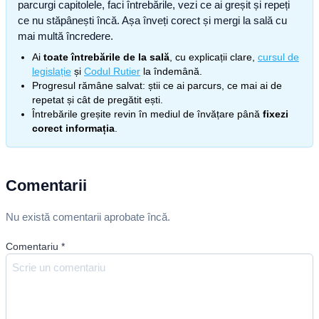
parcurgi capitolele, faci întrebările, vezi ce ai greșit și repeți
ce nu stăpânești încă. Așa înveți corect și mergi la sală cu
mai multă încredere.
Ai
toate întrebările de la sală
, cu explicații clare,
cursul de
legislație
și
Codul Rutier
la îndemână.
Progresul rămâne salvat: știi ce ai parcurs, ce mai ai de
repetat și cât de pregătit ești.
Întrebările greșite revin în mediul de învățare până
fixezi
corect informația
.
Comentarii
Nu există comentarii aprobate încă.
Comentariu
*