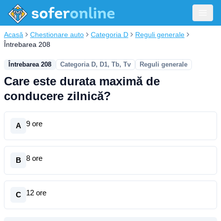
Acasă
Chestionare auto
Categoria D
Reguli generale
Întrebarea 208
Întrebarea 208
Categoria D, D1, Tb, Tv
Reguli generale
Care este durata maximă de
conducere zilnică?
9 ore
A
8 ore
B
12 ore
C