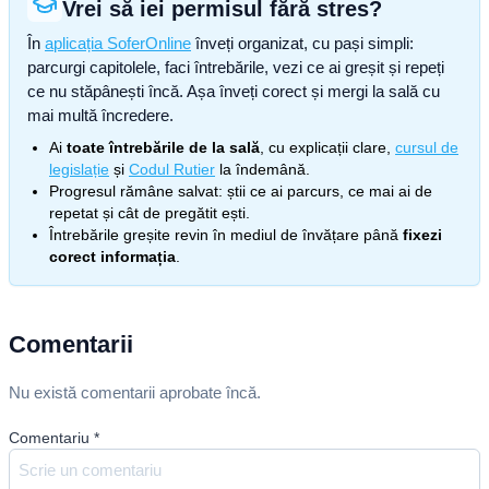
Vrei să iei permisul fără stres?
În
aplicația SoferOnline
înveți organizat, cu pași simpli:
parcurgi capitolele, faci întrebările, vezi ce ai greșit și repeți
ce nu stăpânești încă. Așa înveți corect și mergi la sală cu
mai multă încredere.
Ai
toate întrebările de la sală
, cu explicații clare,
cursul de
legislație
și
Codul Rutier
la îndemână.
Progresul rămâne salvat: știi ce ai parcurs, ce mai ai de
repetat și cât de pregătit ești.
Întrebările greșite revin în mediul de învățare până
fixezi
corect informația
.
Comentarii
Nu există comentarii aprobate încă.
Comentariu
*