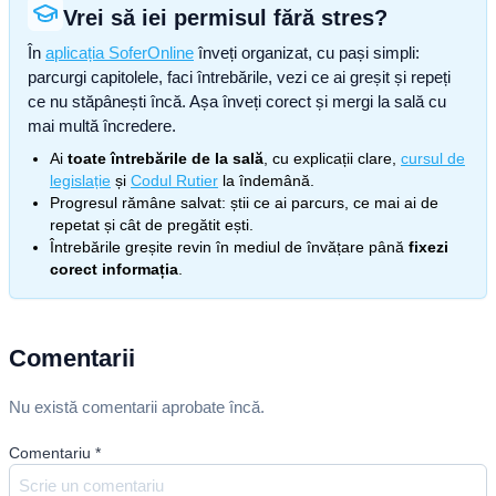
Vrei să iei permisul fără stres?
În
aplicația SoferOnline
înveți organizat, cu pași simpli:
parcurgi capitolele, faci întrebările, vezi ce ai greșit și repeți
ce nu stăpânești încă. Așa înveți corect și mergi la sală cu
mai multă încredere.
Ai
toate întrebările de la sală
, cu explicații clare,
cursul de
legislație
și
Codul Rutier
la îndemână.
Progresul rămâne salvat: știi ce ai parcurs, ce mai ai de
repetat și cât de pregătit ești.
Întrebările greșite revin în mediul de învățare până
fixezi
corect informația
.
Comentarii
Nu există comentarii aprobate încă.
Comentariu
*