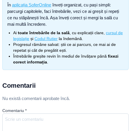
În
aplicația SoferOnline
înveți organizat, cu pași simpli:
parcurgi capitolele, faci întrebările, vezi ce ai greșit și repeți
ce nu stăpânești încă. Așa înveți corect și mergi la sală cu
mai multă încredere.
Ai
toate întrebările de la sală
, cu explicații clare,
cursul de
legislație
și
Codul Rutier
la îndemână.
Progresul rămâne salvat: știi ce ai parcurs, ce mai ai de
repetat și cât de pregătit ești.
Întrebările greșite revin în mediul de învățare până
fixezi
corect informația
.
Comentarii
Nu există comentarii aprobate încă.
Comentariu
*