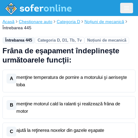
Acasă
Chestionare auto
Categoria D
Noțiuni de mecanică
Întrebarea 445
Întrebarea 445
Categoria D, D1, Tb, Tv
Noțiuni de mecanică
Frâna de eşapament îndeplineşte
următoarele funcţii:
menţine temperatura de pornire a motorului şi aeriseşte
A
toba
menţine motorul cald la ralanti şi realizează frâna de
B
motor
ajută la reţinerea noxelor din gazele eşapate
C