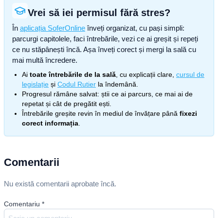
Vrei să iei permisul fără stres?
În
aplicația SoferOnline
înveți organizat, cu pași simpli:
parcurgi capitolele, faci întrebările, vezi ce ai greșit și repeți
ce nu stăpânești încă. Așa înveți corect și mergi la sală cu
mai multă încredere.
Ai
toate întrebările de la sală
, cu explicații clare,
cursul de
legislație
și
Codul Rutier
la îndemână.
Progresul rămâne salvat: știi ce ai parcurs, ce mai ai de
repetat și cât de pregătit ești.
Întrebările greșite revin în mediul de învățare până
fixezi
corect informația
.
Comentarii
Nu există comentarii aprobate încă.
Comentariu
*