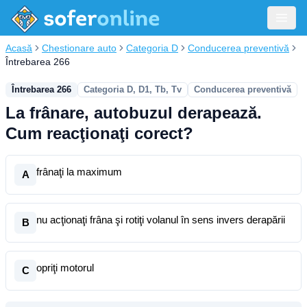
Acasă
Chestionare auto
Categoria D
Conducerea preventivă
Întrebarea 266
Întrebarea 266
Categoria D, D1, Tb, Tv
Conducerea preventivă
La frânare, autobuzul derapează.
Cum reacţionaţi corect?
frânaţi la maximum
A
nu acţionaţi frâna şi rotiţi volanul în sens invers derapării
B
opriţi motorul
C