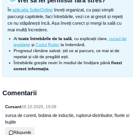
Vrei să iei permisul fără stres?
În
aplicația SoferOnline
înveți organizat, cu pași simpli:
parcurgi capitolele, faci întrebările, vezi ce ai greșit și repeți
ce nu stăpânești încă. Așa înveți corect și mergi la sală cu
mai multă încredere.
Ai
toate întrebările de la sală
, cu explicații clare,
cursul de
legislație
și
Codul Rutier
la îndemână.
Progresul rămâne salvat: știi ce ai parcurs, ce mai ai de
repetat și cât de pregătit ești.
Întrebările greșite revin în mediul de învățare până
fixezi
corect informația
.
Comentarii
Cursant
28.10.2020, 19:08
sursa de curent, bobina de inductie, ruptorul-distribuitor, fisele si
bujiile
Răspunde