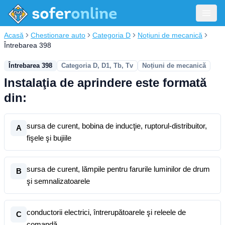
Acasă
Chestionare auto
Categoria D
Noțiuni de mecanică
Întrebarea 398
Întrebarea 398
Categoria D, D1, Tb, Tv
Noțiuni de mecanică
Instalaţia de aprindere este formată
din:
sursa de curent, bobina de inducţie, ruptorul-distribuitor,
A
fişele şi bujiile
sursa de curent, lămpile pentru farurile luminilor de drum
B
şi semnalizatoarele
conductorii electrici, întrerupătoarele şi releele de
C
comandă