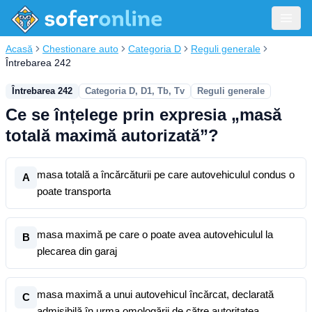
Acasă
Chestionare auto
Categoria D
Reguli generale
Întrebarea 242
Întrebarea 242
Categoria D, D1, Tb, Tv
Reguli generale
Ce se înțelege prin expresia „masă
totală maximă autorizată”?
masa totală a încărcăturii pe care autovehiculul condus o
A
poate transporta
masa maximă pe care o poate avea autovehiculul la
B
plecarea din garaj
masa maximă a unui autovehicul încărcat, declarată
C
admisibilă în urma omologării de către autoritatea