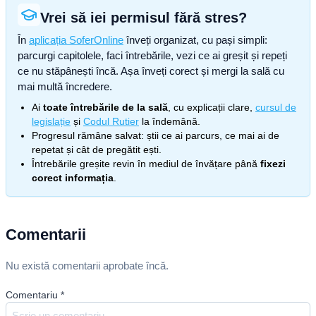
Vrei să iei permisul fără stres?
În
aplicația SoferOnline
înveți organizat, cu pași simpli:
parcurgi capitolele, faci întrebările, vezi ce ai greșit și repeți
ce nu stăpânești încă. Așa înveți corect și mergi la sală cu
mai multă încredere.
Ai
toate întrebările de la sală
, cu explicații clare,
cursul de
legislație
și
Codul Rutier
la îndemână.
Progresul rămâne salvat: știi ce ai parcurs, ce mai ai de
repetat și cât de pregătit ești.
Întrebările greșite revin în mediul de învățare până
fixezi
corect informația
.
Comentarii
Nu există comentarii aprobate încă.
Comentariu
*