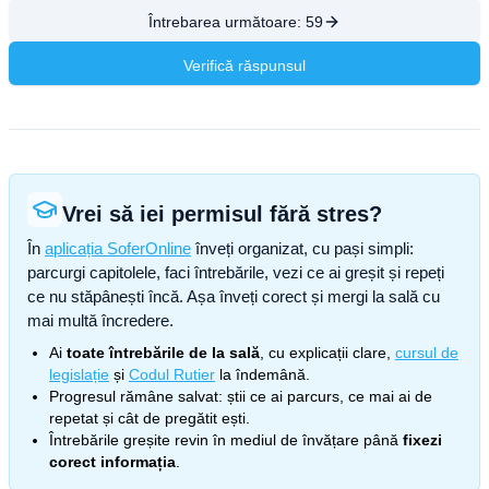
Întrebarea următoare:
59
Verifică răspunsul
Vrei să iei permisul fără stres?
În
aplicația SoferOnline
înveți organizat, cu pași simpli:
parcurgi capitolele, faci întrebările, vezi ce ai greșit și repeți
ce nu stăpânești încă. Așa înveți corect și mergi la sală cu
mai multă încredere.
Ai
toate întrebările de la sală
, cu explicații clare,
cursul de
legislație
și
Codul Rutier
la îndemână.
Progresul rămâne salvat: știi ce ai parcurs, ce mai ai de
repetat și cât de pregătit ești.
Întrebările greșite revin în mediul de învățare până
fixezi
corect informația
.