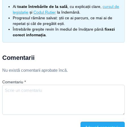
Ai
toate întrebările de la sală
, cu explicații clare,
cursul de
legislație
și
Codul Rutier
la îndemână.
Progresul rămâne salvat: știi ce ai parcurs, ce mai ai de
repetat și cât de pregătit ești.
Întrebările greșite revin în mediul de învățare până
fixezi
corect informația
.
Comentarii
Nu există comentarii aprobate încă.
Comentariu
*