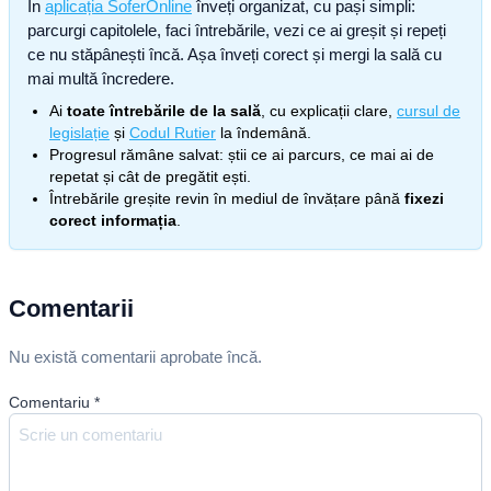
În
aplicația SoferOnline
înveți organizat, cu pași simpli:
parcurgi capitolele, faci întrebările, vezi ce ai greșit și repeți
ce nu stăpânești încă. Așa înveți corect și mergi la sală cu
mai multă încredere.
Ai
toate întrebările de la sală
, cu explicații clare,
cursul de
legislație
și
Codul Rutier
la îndemână.
Progresul rămâne salvat: știi ce ai parcurs, ce mai ai de
repetat și cât de pregătit ești.
Întrebările greșite revin în mediul de învățare până
fixezi
corect informația
.
Comentarii
Nu există comentarii aprobate încă.
Comentariu
*