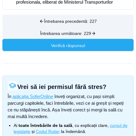
profesionala, eliberat de Ministerul Transporturilor
Întrebarea precedentă:
227
Întrebarea următoare:
229
Verifică răspunsul
Vrei să iei permisul fără stres?
În
aplicația SoferOnline
înveți organizat, cu pași simpli:
parcurgi capitolele, faci întrebările, vezi ce ai greșit și repeți
ce nu stăpânești încă. Așa înveți corect și mergi la sală cu
mai multă încredere.
Ai
toate întrebările de la sală
, cu explicații clare,
cursul de
legislație
și
Codul Rutier
la îndemână.