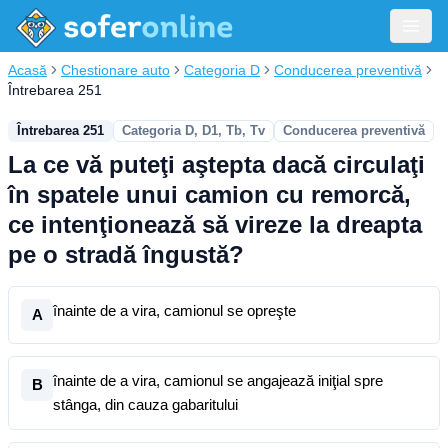
Acasă
Chestionare auto
Categoria D
Conducerea preventivă
Întrebarea 251
Întrebarea 251
Categoria D, D1, Tb, Tv
Conducerea preventivă
La ce vă puteţi aştepta dacă circulaţi
în spatele unui camion cu remorcă,
ce intenţionează să vireze la dreapta
pe o stradă îngustă?
înainte de a vira, camionul se opreşte
A
înainte de a vira, camionul se angajează iniţial spre
B
stânga, din cauza gabaritului