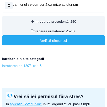
camionul se comportă ca orice autoturism
C
Întrebarea precedentă:
250
Întrebarea următoare:
252
Verifică răspunsul
Întrebări din alte categorii
Întrebarea nr. 1207, cat. B
Vrei să iei permisul fără stres?
În
aplicația SoferOnline
înveți organizat, cu pași simpli: