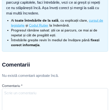
parcurgi capitolele, faci întrebările, vezi ce ai greșit și repeți
ce nu stăpânești încă. Așa înveți corect și mergi la sală cu
mai multă încredere.
Ai
toate întrebările de la sală
, cu explicații clare,
cursul de
legislație
și
Codul Rutier
la îndemână.
Progresul rămâne salvat: știi ce ai parcurs, ce mai ai de
repetat și cât de pregătit ești.
Întrebările greșite revin în mediul de învățare până
fixezi
corect informația
.
Comentarii
Nu există comentarii aprobate încă.
Comentariu
*