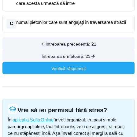
care acesta urmează să intre
numai pietonilor care sunt angajaţi în traversarea străzii
C
Întrebarea precedentă:
21
Întrebarea următoare:
23
Verifică răspunsul
Vrei să iei permisul fără stres?
În
aplicația SoferOnline
înveți organizat, cu pași simpli:
parcurgi capitolele, faci întrebările, vezi ce ai greșit și repeți
ce nu stăpânești încă. Așa înveți corect și mergi la sală cu