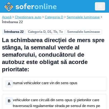
Acasă
Chestionare auto
Categoria D
Semnalele luminoase
Întrebarea 22
Întrebarea 22
Categoria D, D1, Tb, Tv
Semnalele luminoase
La schimbarea direcţiei de mers spre
stânga, la semnalul verde al
semaforului, conducătorul de
autobuz este obligat să acorde
prioritate:
numai vehiculelor care vin din sens opus
A
vehiculelor care circulă din sens opus şi pietonilor care
B
traversează regulamentar strada pe sensul de mers pe