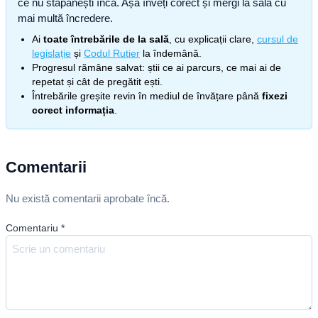
ce nu stăpânești încă. Așa înveți corect și mergi la sală cu
mai multă încredere.
Ai
toate întrebările de la sală
, cu explicații clare,
cursul de
legislație
și
Codul Rutier
la îndemână.
Progresul rămâne salvat: știi ce ai parcurs, ce mai ai de
repetat și cât de pregătit ești.
Întrebările greșite revin în mediul de învățare până
fixezi
corect informația
.
Comentarii
Nu există comentarii aprobate încă.
Comentariu
*