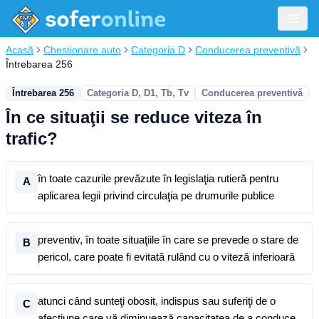
Acasă
Chestionare auto
Categoria D
Conducerea preventivă
Întrebarea 256
Întrebarea 256
Categoria D, D1, Tb, Tv
Conducerea preventivă
În ce situaţii se reduce viteza în
trafic?
în toate cazurile prevăzute în legislaţia rutieră pentru
A
aplicarea legii privind circulaţia pe drumurile publice
preventiv, în toate situaţiile în care se prevede o stare de
B
pericol, care poate fi evitată rulând cu o viteză inferioară
atunci când sunteţi obosit, indispus sau suferiţi de o
C
afecţiune care vă diminuează capacitatea de a conduce