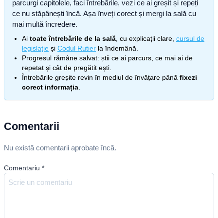
parcurgi capitolele, faci întrebările, vezi ce ai greșit și repeți
ce nu stăpânești încă. Așa înveți corect și mergi la sală cu
mai multă încredere.
Ai
toate întrebările de la sală
, cu explicații clare,
cursul de
legislație
și
Codul Rutier
la îndemână.
Progresul rămâne salvat: știi ce ai parcurs, ce mai ai de
repetat și cât de pregătit ești.
Întrebările greșite revin în mediul de învățare până
fixezi
corect informația
.
Comentarii
Nu există comentarii aprobate încă.
Comentariu
*